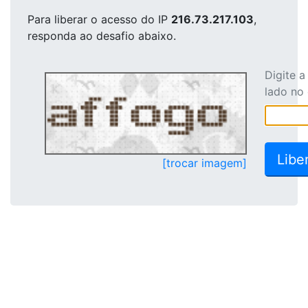
Para liberar o acesso
do IP
216.73.217.103
,
responda ao desafio abaixo.
Digite 
lado no
[trocar imagem]